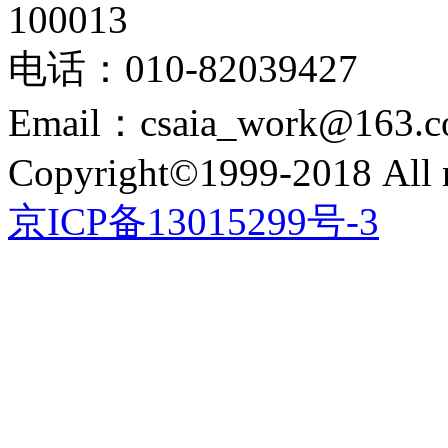
100013
电话：010-82039427
Email：csaia_work@163.
Copyright©1999-2018 All r
京ICP备13015299号-3