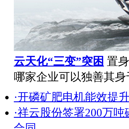
云天化“三变”突困
置身
哪家企业可以独善其身于
·开磷矿肥电机能效提
·祥云股份签署200万
合同