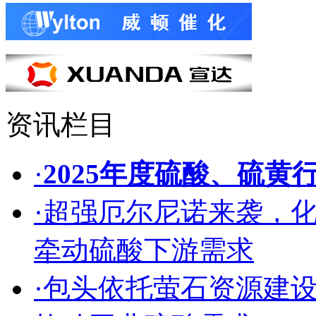
资讯栏目
·
2025年度硫酸、硫黄
·超强厄尔尼诺来袭，
牵动硫酸下游需求
·包头依托萤石资源建