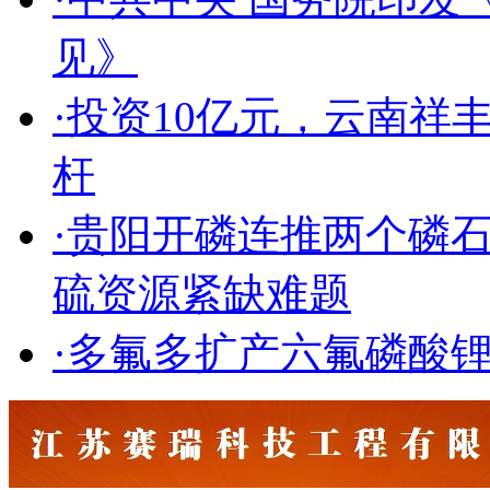
见》
·投资10亿元，云南
杆
·贵阳开磷连推两个磷
硫资源紧缺难题
·多氟多扩产六氟磷酸