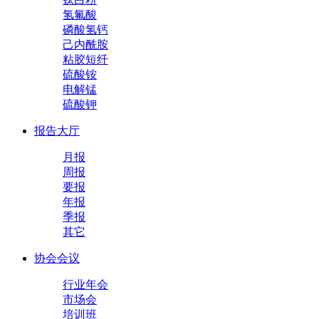
氢氟酸
磷酸氢钙
己内酰胺
粘胶短纤
硫酸铵
电解锰
硫酸钾
报告大厅
月报
周报
要报
年报
季报
其它
协会会议
行业年会
市场会
培训班