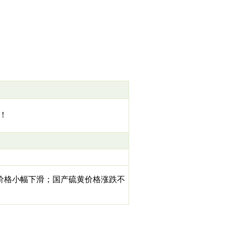
！
价格小幅下滑；国产硫黄价格涨跌不