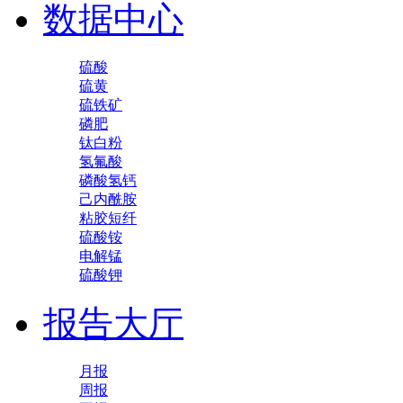
数据中心
硫酸
硫黄
硫铁矿
磷肥
钛白粉
氢氟酸
磷酸氢钙
己内酰胺
粘胶短纤
硫酸铵
电解锰
硫酸钾
报告大厅
月报
周报