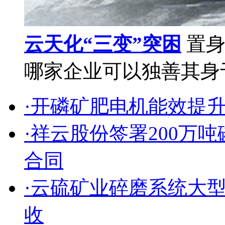
云天化“三变”突困
置身
哪家企业可以独善其身于
·开磷矿肥电机能效提
·祥云股份签署200万
合同
·云硫矿业碎磨系统大
收