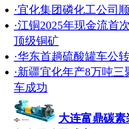
·宜化集团磷化工公司
·江铜2025年现金流
顶级铜矿
·华东首趟硫酸罐车公
·新疆宜化年产8万吨
车成功
大连富鼎碳素