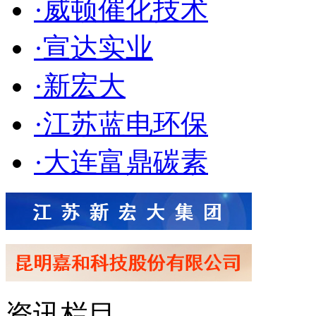
·威顿催化技术
·宣达实业
·新宏大
·江苏蓝电环保
·大连富鼎碳素
资讯栏目