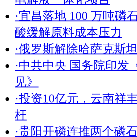
·宜昌落地 100 万吨
酸缓解原料成本压力
·俄罗斯解除哈萨克斯
·中共中央 国务院印
见》
·投资10亿元，云南
杆
·贵阳开磷连推两个磷