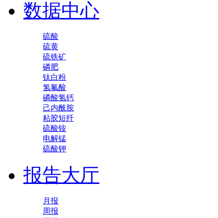
数据中心
硫酸
硫黄
硫铁矿
磷肥
钛白粉
氢氟酸
磷酸氢钙
己内酰胺
粘胶短纤
硫酸铵
电解锰
硫酸钾
报告大厅
月报
周报