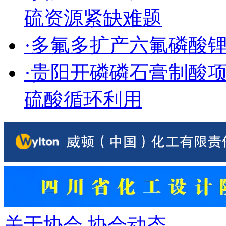
硫资源紧缺难题
·多氟多扩产六氟磷酸
·贵阳开磷磷石膏制酸
硫酸循环利用
关于协会
协会动态