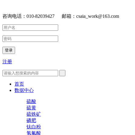
咨询电话：010-82039427 邮箱：csaia_work@163.com
登录
注册
首页
数据中心
硫酸
硫黄
硫铁矿
磷肥
钛白粉
氢氟酸