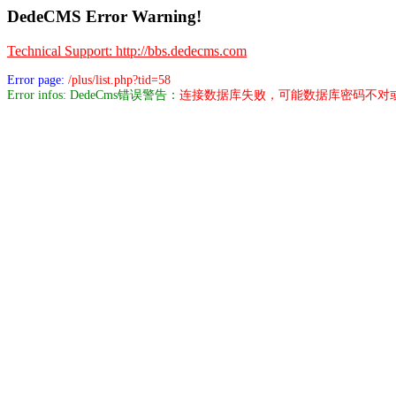
DedeCMS Error Warning!
Technical Support: http://bbs.dedecms.com
Error page:
/plus/list.php?tid=58
Error infos: DedeCms错误警告：
连接数据库失败，可能数据库密码不对