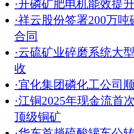
·开磷矿肥电机能效提
·祥云股份签署200万
合同
·云硫矿业碎磨系统大
收
·宜化集团磷化工公司
·江铜2025年现金流
顶级铜矿
·华东首趟硫酸罐车公