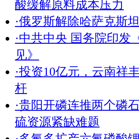
酸缓解原料成本压力
·俄罗斯解除哈萨克斯
·中共中央 国务院印
见》
·投资10亿元，云南
杆
·贵阳开磷连推两个磷
硫资源紧缺难题
·多氟多扩产六氟磷酸