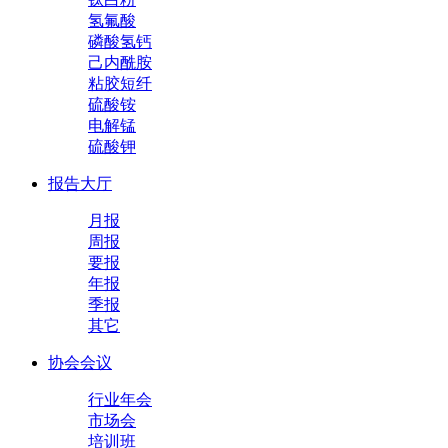
氢氟酸
磷酸氢钙
己内酰胺
粘胶短纤
硫酸铵
电解锰
硫酸钾
报告大厅
月报
周报
要报
年报
季报
其它
协会会议
行业年会
市场会
培训班