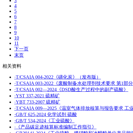
3
4
5
6
7
8
9
10
11
下一页
末页
相关资料
·T/CSAIA 004-2022《磺化炭》（发布版）
·T/CSAIA 003-2022《废酸制备水处理剂技术要求 第
·T/CSAIA 002—2024《DSD酸生产过程中的副产硫酸》
·YST 337-2021 硫精矿
·YBT 733-2007 硫精矿
·T/CSAIA 009—2025《温室气体排放核算与报告要求 
·GB/T 625-2024 化学试剂 硫酸
·GB/T 534-2024《工业硫酸》
·《产品碳足迹核算标准编制工作指引》