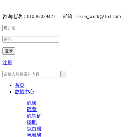
咨询电话：010-82039427 邮箱：csaia_work@163.com
登录
注册
首页
数据中心
硫酸
硫黄
硫铁矿
磷肥
钛白粉
氢氟酸