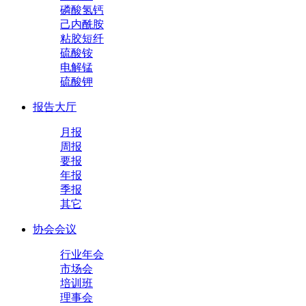
磷酸氢钙
己内酰胺
粘胶短纤
硫酸铵
电解锰
硫酸钾
报告大厅
月报
周报
要报
年报
季报
其它
协会会议
行业年会
市场会
培训班
理事会