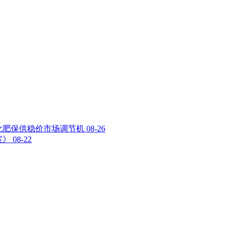
化肥保供稳价市场调节机
08-26
案》
08-22