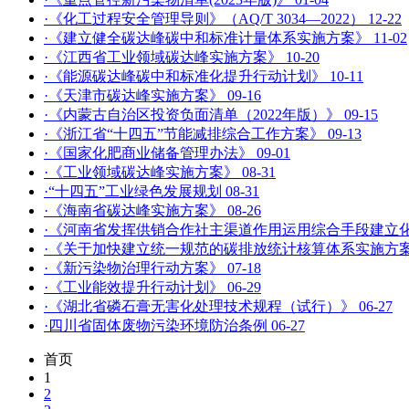
·《化工过程安全管理导则》（AQ/T 3034—2022）
12-22
·《建立健全碳达峰碳中和标准计量体系实施方案》
11-02
·《江西省工业领域碳达峰实施方案》
10-20
·《能源碳达峰碳中和标准化提升行动计划》
10-11
·《天津市碳达峰实施方案》
09-16
·《内蒙古自治区投资负面清单（2022年版）》
09-15
·《浙江省“十四五”节能减排综合工作方案》
09-13
·《国家化肥商业储备管理办法》
09-01
·《工业领域碳达峰实施方案》
08-31
·“十四五”工业绿色发展规划
08-31
·《海南省碳达峰实施方案》
08-26
·《河南省发挥供销合作社主渠道作用运用综合手段建立
·《关于加快建立统一规范的碳排放统计核算体系实施方
·《新污染物治理行动方案》
07-18
·《工业能效提升行动计划》
06-29
·《湖北省磷石膏无害化处理技术规程（试行）》
06-27
·四川省固体废物污染环境防治条例
06-27
首页
1
2