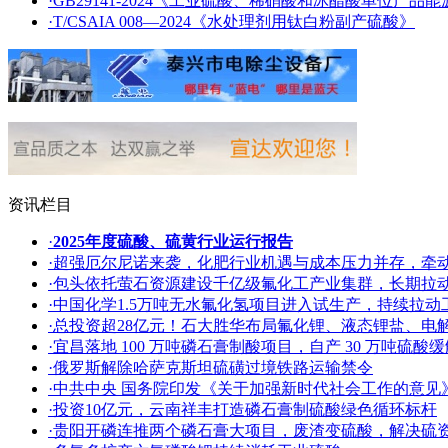
·GB29141-2024《工业硫酸、稀硝酸和冰醋酸单位产品
·T/CSAIA 008—2024《水处理剂用钛白粉副产硫酸》
资讯栏目
·
2025年度硫酸、硫黄行业运行报告
·超强厄尔尼诺来袭，化肥行业机遇与成本压力并存，牵
·包头依托萤石资源建设千亿级氟化工产业集群，长期拉
·中国化学1.5万吨无水氟化氢项目进入试生产，持续拉
·总投资超28亿元！石大胜华布局氟化锂、液态锂盐、电
·宜昌落地 100 万吨磷石膏制酸项目，自产 30 万吨硫
·俄罗斯解除哈萨克斯坦硫磺过境铁路运输禁令
·中共中央 国务院印发《关于加强新时代社会工作的意见
·投资10亿元，云南祥丰打造磷石膏制硫酸绿色循环标杆
·贵阳开磷连推两个磷石膏大项目，废渣变硫酸，解决硫