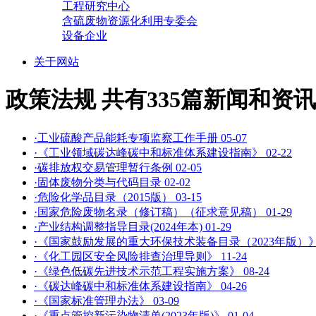
工程研究中心
含硫废物资源化利用专委会
设备企业
关于网站
政策法规
共有335篇新闻和资讯
·工业硫酸产品能耗专项监察工作手册
05-07
·《工业领域碳达峰碳中和标准体系建设指南》
02-22
·碳排放权交易管理暂行条例
02-05
·固体废物分类与代码目录
02-02
·危险化学品目录（2015版）
03-15
·国家危险废物名录（修订稿）（征求意见稿）
01-29
·产业结构调整指导目录(2024年本)
01-29
·《国家鼓励发展的重大环保技术装备目录（2023年版）
·《化工园区安全风险排查治理导则》
11-24
·《绿色低碳先进技术示范工程实施方案》
08-24
·《碳达峰碳中和标准体系建设指南》
04-26
·《国家标准管理办法》
03-09
·《重点管控新污染物清单(2023年版)》
01-04