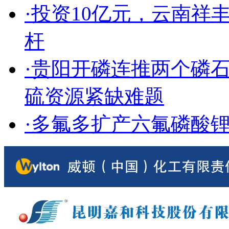
·投资10亿元，云南
杆
·贵阳开磷连推两个磷
硫资源紧缺难题
·多氟多扩产六氟磷酸