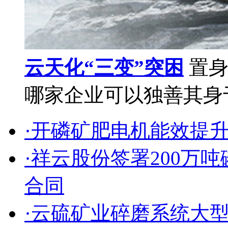
云天化“三变”突困
置身
哪家企业可以独善其身于
·开磷矿肥电机能效提
·祥云股份签署200万
合同
·云硫矿业碎磨系统大