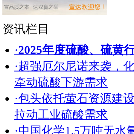
资讯栏目
·
2025年度硫酸、硫黄
·超强厄尔尼诺来袭，
牵动硫酸下游需求
·包头依托萤石资源建
拉动工业硫酸需求
·中国化学1.5万吨无