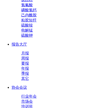
氢氟酸
磷酸氢钙
己内酰胺
粘胶短纤
硫酸铵
电解锰
硫酸钾
报告大厅
月报
周报
要报
年报
季报
其它
协会会议
行业年会
市场会
培训班