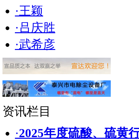
·王颖
·吕庆胜
·武希彦
资讯栏目
·
2025年度硫酸、硫黄