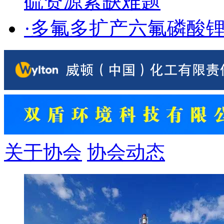
硫资源紧缺难题
·
多氟多扩产六氟磷酸
关于协会
协会动态