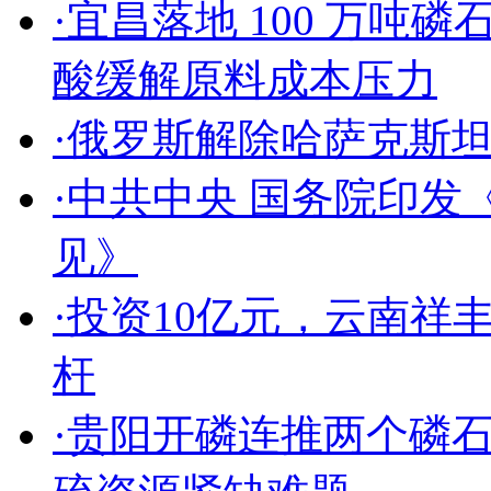
·
宜昌落地 100 万吨磷
酸缓解原料成本压力
·
俄罗斯解除哈萨克斯
·
中共中央 国务院印发
见》
·
投资10亿元，云南祥
杆
·
贵阳开磷连推两个磷