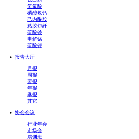
氢氟酸
磷酸氢钙
己内酰胺
粘胶短纤
硫酸铵
电解锰
硫酸钾
报告大厅
月报
周报
要报
年报
季报
其它
协会会议
行业年会
市场会
培训班