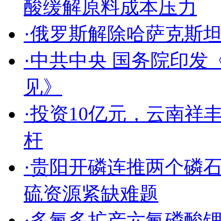
酸缓解原料成本压力
·俄罗斯解除哈萨克斯
·中共中央 国务院印
见》
·投资10亿元，云南
杆
·贵阳开磷连推两个磷
硫资源紧缺难题
·多氟多扩产六氟磷酸