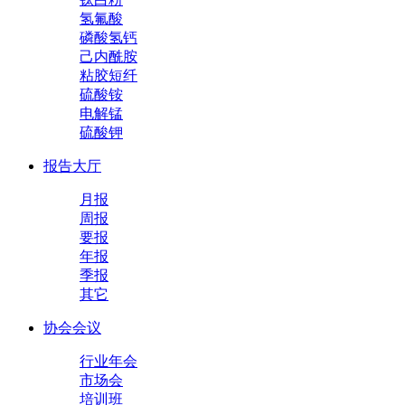
氢氟酸
磷酸氢钙
己内酰胺
粘胶短纤
硫酸铵
电解锰
硫酸钾
报告大厅
月报
周报
要报
年报
季报
其它
协会会议
行业年会
市场会
培训班