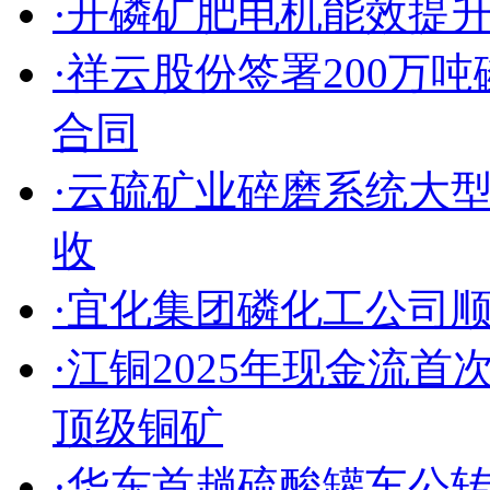
·开磷矿肥电机能效提
·祥云股份签署200万
合同
·云硫矿业碎磨系统大
收
·宜化集团磷化工公司
·江铜2025年现金流
顶级铜矿
·华东首趟硫酸罐车公