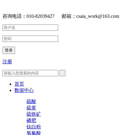
咨询电话：010-82039427 邮箱：csaia_work@163.com
登录
注册
首页
数据中心
硫酸
硫黄
硫铁矿
磷肥
钛白粉
氢氟酸