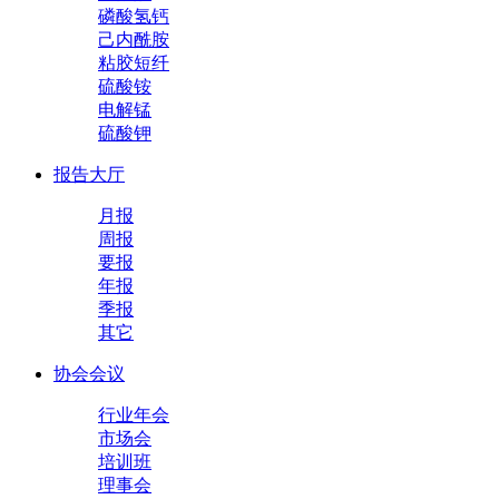
磷酸氢钙
己内酰胺
粘胶短纤
硫酸铵
电解锰
硫酸钾
报告大厅
月报
周报
要报
年报
季报
其它
协会会议
行业年会
市场会
培训班
理事会