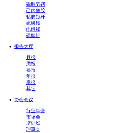
磷酸氢钙
己内酰胺
粘胶短纤
硫酸铵
电解锰
硫酸钾
报告大厅
月报
周报
要报
年报
季报
其它
协会会议
行业年会
市场会
培训班
理事会