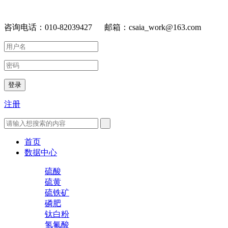
咨询电话：010-82039427 邮箱：csaia_work@163.com
登录
注册
首页
数据中心
硫酸
硫黄
硫铁矿
磷肥
钛白粉
氢氟酸