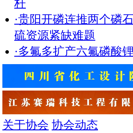
杆
·
贵阳开磷连推两个磷
硫资源紧缺难题
·
多氟多扩产六氟磷酸
关于协会
协会动态