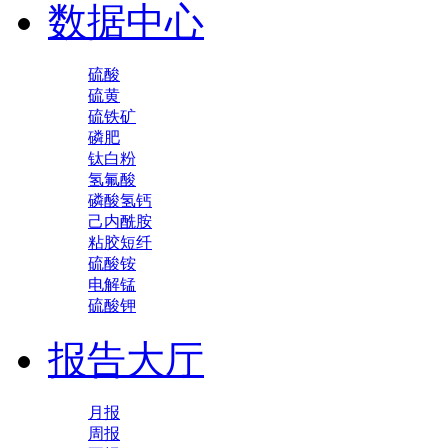
数据中心
硫酸
硫黄
硫铁矿
磷肥
钛白粉
氢氟酸
磷酸氢钙
己内酰胺
粘胶短纤
硫酸铵
电解锰
硫酸钾
报告大厅
月报
周报