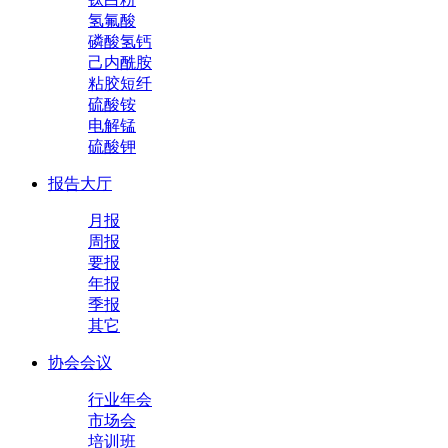
氢氟酸
磷酸氢钙
己内酰胺
粘胶短纤
硫酸铵
电解锰
硫酸钾
报告大厅
月报
周报
要报
年报
季报
其它
协会会议
行业年会
市场会
培训班