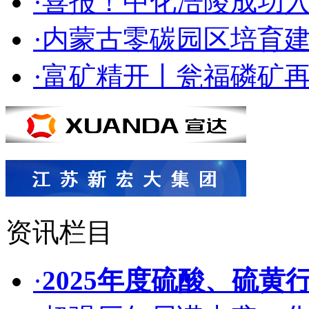
·喜报！中化涪陵成功入
·内蒙古零碳园区培育
·富矿精开丨瓮福磷矿再
资讯栏目
·
2025年度硫酸、硫黄