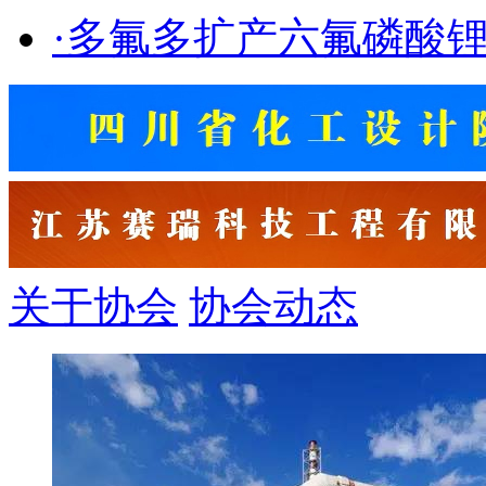
·
多氟多扩产六氟磷酸
关于协会
协会动态