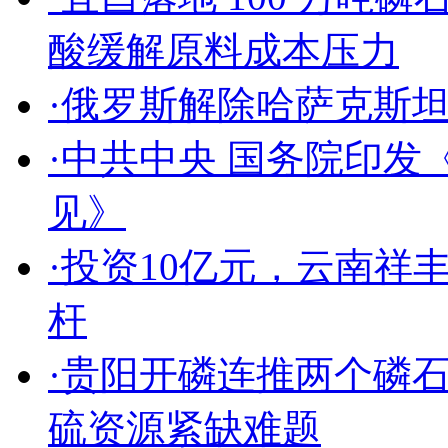
酸缓解原料成本压力
·
俄罗斯解除哈萨克斯
·
中共中央 国务院印发
见》
·
投资10亿元，云南祥
杆
·
贵阳开磷连推两个磷
硫资源紧缺难题