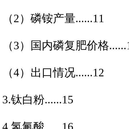
（
2
）磷铵产量
......11
（
3
）国内磷复肥价格
.....
（
4
）出口情况
......12
3.
钛白粉
......15
4.
氢氟酸
......16