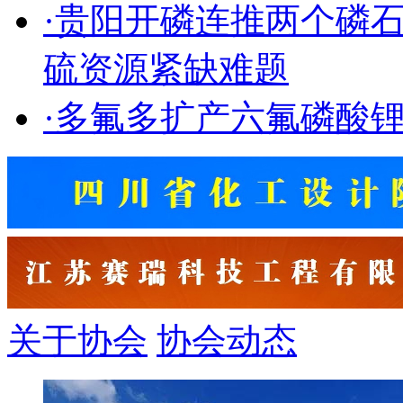
·
贵阳开磷连推两个磷
硫资源紧缺难题
·
多氟多扩产六氟磷酸
关于协会
协会动态