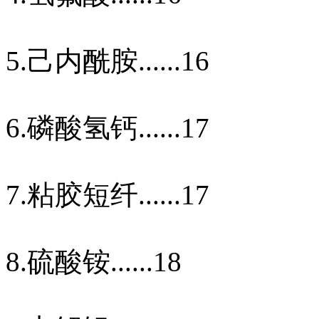
5.
己内酰胺
......16
6.
磷酸氢钙
......17
7.
粘胶短纤
......17
8.
硫酸铵
......18