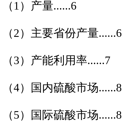
（
1
）产量
......6
（
2
）主要省份产量
......6
（
3
）产能利用率
......7
（
4
）国内硫酸市场
......8
（
5
）国际硫酸市场
......8