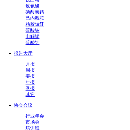
氢氟酸
磷酸氢钙
己内酰胺
粘胶短纤
硫酸铵
电解锰
硫酸钾
报告大厅
月报
周报
要报
年报
季报
其它
协会会议
行业年会
市场会
培训班