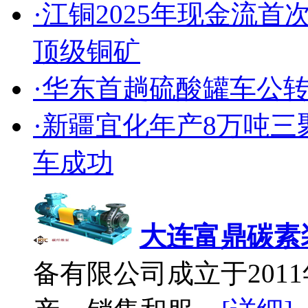
·江铜2025年现金流
顶级铜矿
·华东首趟硫酸罐车公
·新疆宜化年产8万吨
车成功
大连富鼎碳素
备有限公司成立于2011