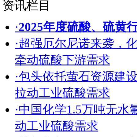
资讯栏目
·
2025年度硫酸、硫黄
·
超强厄尔尼诺来袭，
牵动硫酸下游需求
·
包头依托萤石资源建
拉动工业硫酸需求
·
中国化学1.5万吨无
动工业硫酸需求