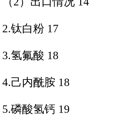
（
2
）出口情况
14
2.
钛白粉
17
3.
氢氟酸
18
4.
己内酰胺
18
5.
磷酸氢钙
19