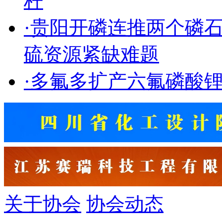
杆
·
贵阳开磷连推两个磷
硫资源紧缺难题
·
多氟多扩产六氟磷酸
关于协会
协会动态