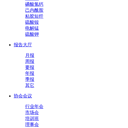
磷酸氢钙
己内酰胺
粘胶短纤
硫酸铵
电解锰
硫酸钾
报告大厅
月报
周报
要报
年报
季报
其它
协会会议
行业年会
市场会
培训班
理事会