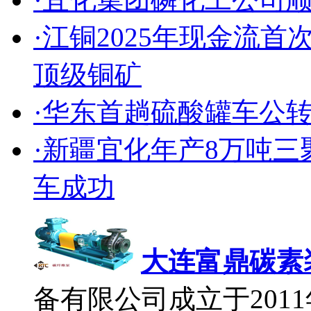
·江铜2025年现金流
顶级铜矿
·华东首趟硫酸罐车公
·新疆宜化年产8万吨
车成功
大连富鼎碳素
备有限公司成立于2011