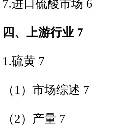
7.
进口硫酸市场
6
四、上游行业
7
1.
硫黄
7
（
1
）市场综述
7
（
2
）产量
7