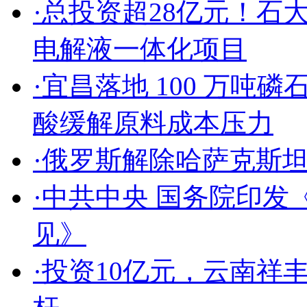
·
总投资超28亿元！石
电解液一体化项目
·
宜昌落地 100 万吨磷
酸缓解原料成本压力
·
俄罗斯解除哈萨克斯
·
中共中央 国务院印发
见》
·
投资10亿元，云南祥