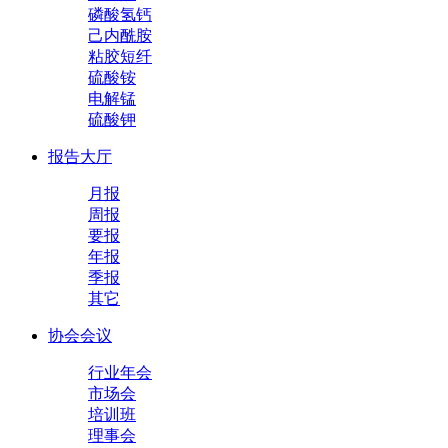
磷酸氢钙
己内酰胺
粘胶短纤
硫酸铵
电解锰
硫酸钾
报告大厅
月报
周报
要报
年报
季报
其它
协会会议
行业年会
市场会
培训班
理事会