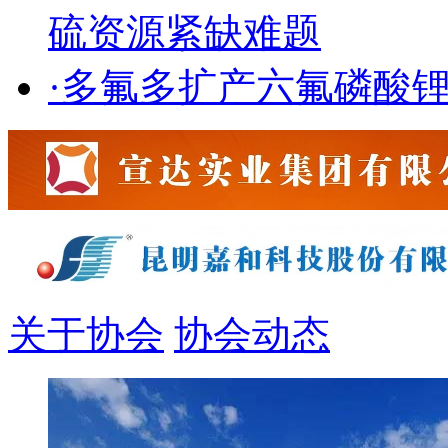
硫资源紧缺难题
·
多氟多扩产六氟磷酸
关于协会
协会动态