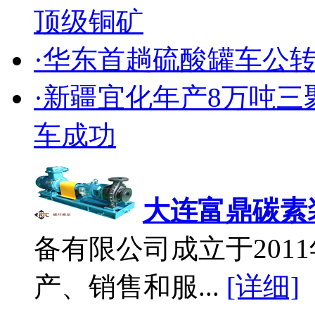
顶级铜矿
·华东首趟硫酸罐车公
·新疆宜化年产8万吨
车成功
大连富鼎碳素
备有限公司成立于2011
产、销售和服...
[详细]