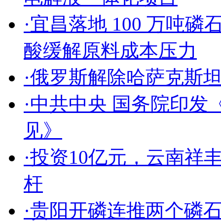
·
宜昌落地 100 万吨磷
酸缓解原料成本压力
·
俄罗斯解除哈萨克斯
·
中共中央 国务院印发
见》
·
投资10亿元，云南祥
杆
·
贵阳开磷连推两个磷