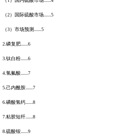
（
1
）国内硫酸市场
......4
（
2
）国际硫酸市场
......5
（
3
）市场预测
......5
2.
磷复肥
......6
3.
钛白粉
......6
4.
氢氟酸
......7
5.
己内酰胺
......7
6.
磷酸氢钙
......8
7.
粘胶短纤
......8
8.
硫酸铵
......9