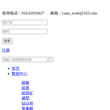
咨询电话：010-82039427 邮箱：csaia_work@163.com
登录
注册
首页
数据中心
硫酸
硫黄
硫铁矿
磷肥
钛白粉
氢氟酸