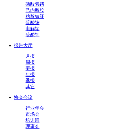
磷酸氢钙
己内酰胺
粘胶短纤
硫酸铵
电解锰
硫酸钾
报告大厅
月报
周报
要报
年报
季报
其它
协会会议
行业年会
市场会
培训班
理事会