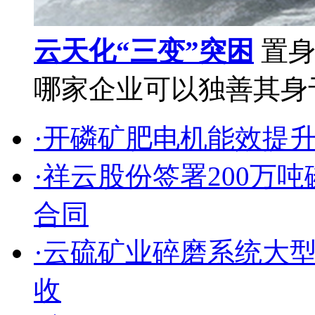
云天化“三变”突困
置身
哪家企业可以独善其身于
·开磷矿肥电机能效提
·祥云股份签署200万
合同
·云硫矿业碎磨系统大
收