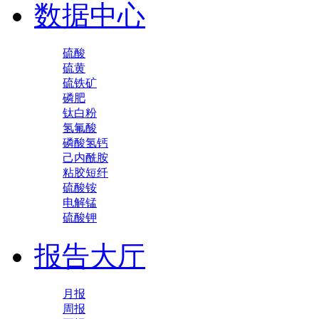
数据中心
硫酸
硫黄
硫铁矿
磷肥
钛白粉
氢氟酸
磷酸氢钙
己内酰胺
粘胶短纤
硫酸铵
电解锰
硫酸钾
报告大厅
月报
周报