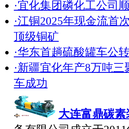
·宜化集团磷化工公司
·江铜2025年现金流
顶级铜矿
·华东首趟硫酸罐车公
·新疆宜化年产8万吨
车成功
大连富鼎碳素