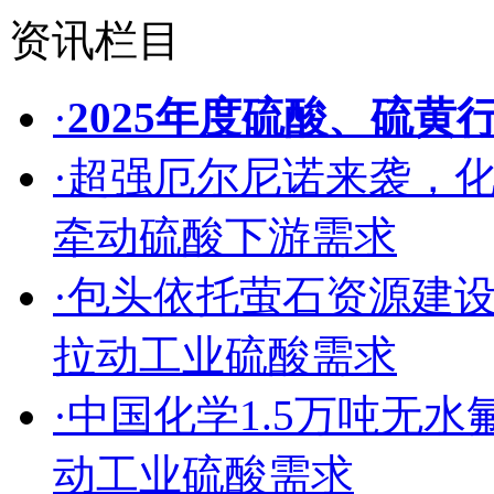
资讯栏目
·
2025年度硫酸、硫黄
·
超强厄尔尼诺来袭，
牵动硫酸下游需求
·
包头依托萤石资源建
拉动工业硫酸需求
·
中国化学1.5万吨无
动工业硫酸需求