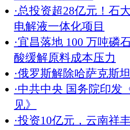
·
总投资超28亿元！石
电解液一体化项目
·
宜昌落地 100 万吨磷
酸缓解原料成本压力
·
俄罗斯解除哈萨克斯
·
中共中央 国务院印发
见》
·
投资10亿元，云南祥