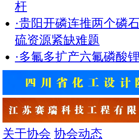
杆
·
贵阳开磷连推两个磷
硫资源紧缺难题
·
多氟多扩产六氟磷酸
关于协会
协会动态