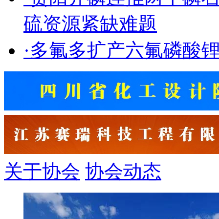
硫资源紧缺难题
·
多氟多扩产六氟磷酸
关于协会
协会动态