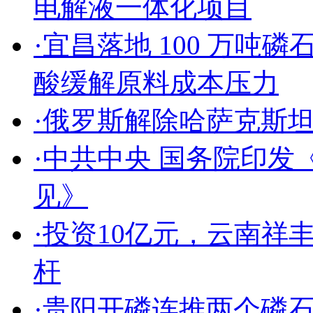
电解液一体化项目
·
宜昌落地 100 万吨磷
酸缓解原料成本压力
·
俄罗斯解除哈萨克斯
·
中共中央 国务院印发
见》
·
投资10亿元，云南祥
杆
·
贵阳开磷连推两个磷