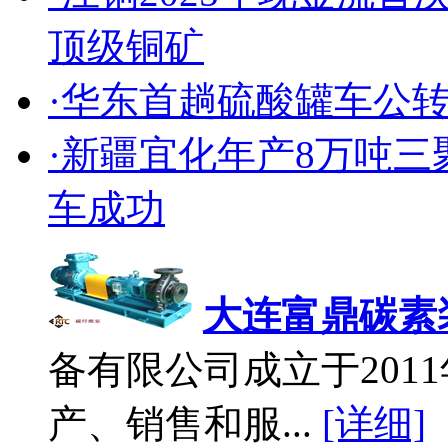
顶级铜矿
·华东首趟硫酸罐车公
·新疆宜化年产8万吨
车成功
大连富鼎碳素
备有限公司成立于2011
产、销售和服...
[详细]