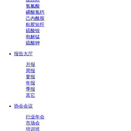
氢氟酸
磷酸氢钙
己内酰胺
粘胶短纤
硫酸铵
电解锰
硫酸钾
报告大厅
月报
周报
要报
年报
季报
其它
协会会议
行业年会
市场会
培训班