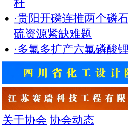
杆
·
贵阳开磷连推两个磷
硫资源紧缺难题
·
多氟多扩产六氟磷酸
关于协会
协会动态