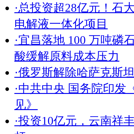
·
总投资超28亿元！石
电解液一体化项目
·
宜昌落地 100 万吨磷
酸缓解原料成本压力
·
俄罗斯解除哈萨克斯
·
中共中央 国务院印发
见》
·
投资10亿元，云南祥