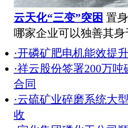
云天化“三变”突困
置身
哪家企业可以独善其身于
·开磷矿肥电机能效提
·祥云股份签署200万
合同
·云硫矿业碎磨系统大
收