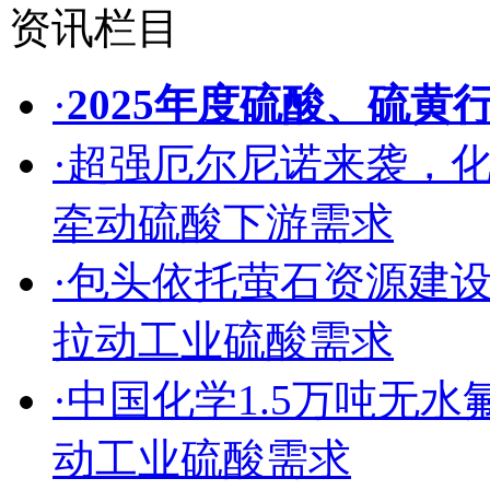
资讯栏目
·
2025年度硫酸、硫黄
·
超强厄尔尼诺来袭，
牵动硫酸下游需求
·
包头依托萤石资源建
拉动工业硫酸需求
·
中国化学1.5万吨无
动工业硫酸需求