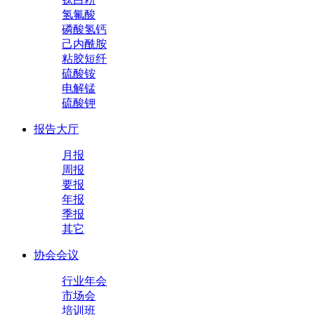
氢氟酸
磷酸氢钙
己内酰胺
粘胶短纤
硫酸铵
电解锰
硫酸钾
报告大厅
月报
周报
要报
年报
季报
其它
协会会议
行业年会
市场会
培训班