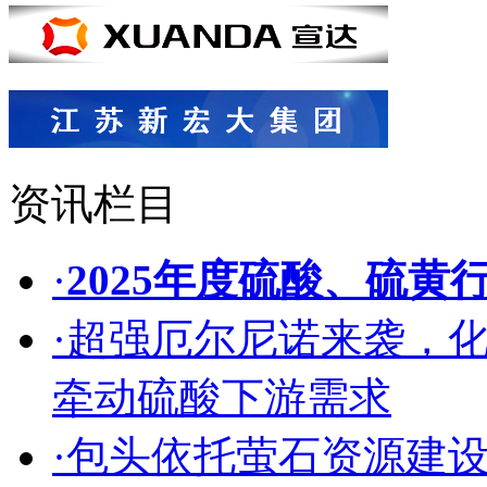
资讯栏目
·
2025年度硫酸、硫黄
·
超强厄尔尼诺来袭，
牵动硫酸下游需求
·
包头依托萤石资源建