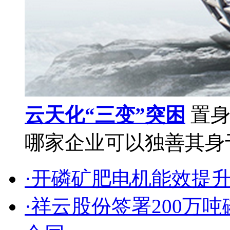
云天化“三变”突困
置身
哪家企业可以独善其身于
·开磷矿肥电机能效提
·祥云股份签署200万