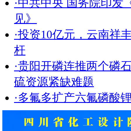
·
中共中央 国务院印发
见》
·
投资10亿元，云南祥
杆
·
贵阳开磷连推两个磷
硫资源紧缺难题
·
多氟多扩产六氟磷酸