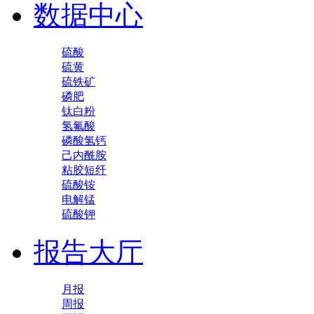
数据中心
硫酸
硫黄
硫铁矿
磷肥
钛白粉
氢氟酸
磷酸氢钙
己内酰胺
粘胶短纤
硫酸铵
电解锰
硫酸钾
报告大厅
月报
周报