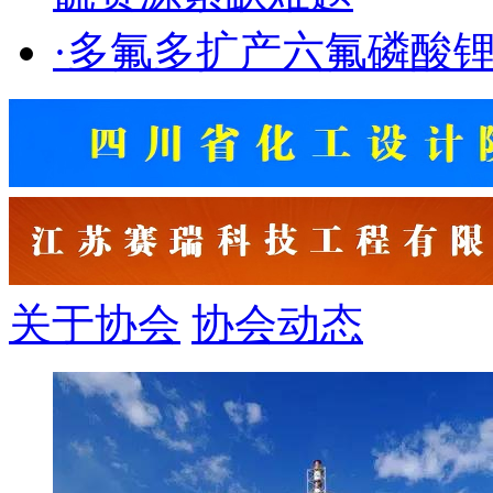
·
多氟多扩产六氟磷酸
关于协会
协会动态