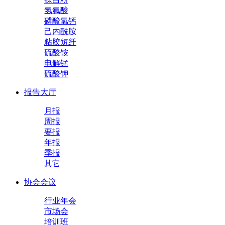
氢氟酸
磷酸氢钙
己内酰胺
粘胶短纤
硫酸铵
电解锰
硫酸钾
报告大厅
月报
周报
要报
年报
季报
其它
协会会议
行业年会
市场会
培训班