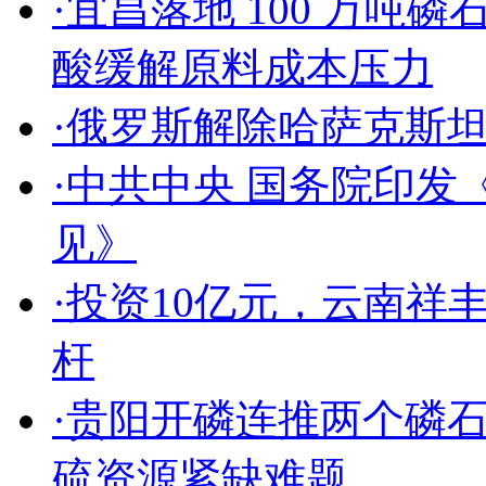
·
宜昌落地 100 万吨磷
酸缓解原料成本压力
·
俄罗斯解除哈萨克斯
·
中共中央 国务院印发
见》
·
投资10亿元，云南祥
杆
·
贵阳开磷连推两个磷
硫资源紧缺难题